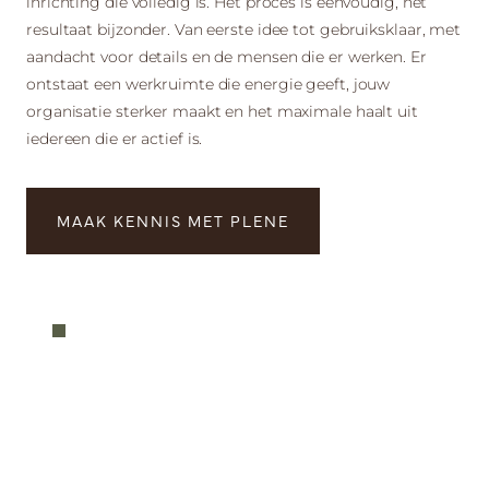
inrichting die volledig is. Het proces is eenvoudig, het
resultaat bijzonder. Van eerste idee tot gebruiksklaar, met
aandacht voor details en de mensen die er werken. Er
ontstaat een werkruimte die energie geeft, jouw
organisatie sterker maakt en het maximale haalt uit
iedereen die er actief is.
MAAK KENNIS MET PLENE
KANTOREN